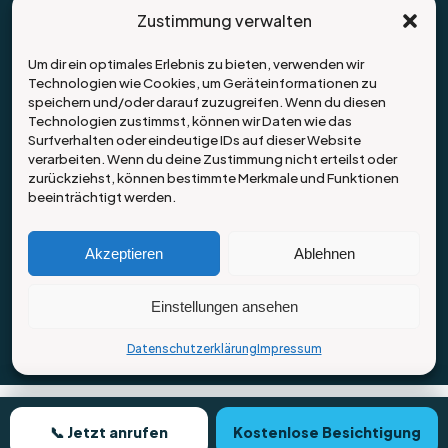
Anpackhelden – Entrümpelung & Haushaltsauflösung
Zustimmung verwalten
Würzburg
Nelkenweg 26
Um dir ein optimales Erlebnis zu bieten, verwenden wir
97199 Ochsenfurt
Technologien wie Cookies, um Geräteinformationen zu
speichern und/oder darauf zuzugreifen. Wenn du diesen
09331 / 660 97 64
Technologien zustimmst, können wir Daten wie das
Surfverhalten oder eindeutige IDs auf dieser Website
info@anpackhelden.de
verarbeiten. Wenn du deine Zustimmung nicht erteilst oder
zurückziehst, können bestimmte Merkmale und Funktionen
Mo–Fr 8:00–18:00 Uhr
beeinträchtigt werden.
Sa 9:00–13:00 Uhr
Akzeptieren
Ablehnen
© 2026 Anpackhelden – Entrümpelung & Haushaltsauflösung
Einstellungen ansehen
Würzburg
Datenschutzerklärung
Impressum
Impressum
Datenschutz
📞 Jetzt anrufen
Kostenlose Besichtigung