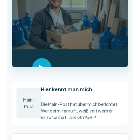
▶
Video ansehen (1 Klick)
Hier kennt man mich
Main-
Die Main-Post hat über mich berichtet.
Post
Wer bei mir anruft, weiß, mit wem er
es zu tun hat.
Zum Artikel ↗