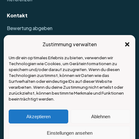
Kontakt
Bewertung abgeben
Anpackhelden – Entrümpelung & Haushaltsauflösung
Zustimmung verwalten
Würzburg
Nelkenweg 26
Um dir ein optimales Erlebnis zu bieten, verwenden wir
97199 Ochsenfurt
Technologien wie Cookies, um Geräteinformationen zu
speichern und/oder darauf zuzugreifen. Wenn du diesen
09331 / 660 97 64
Technologien zustimmst, können wir Daten wie das
Surfverhalten oder eindeutige IDs auf dieser Website
info@anpackhelden.de
verarbeiten. Wenn du deine Zustimmung nicht erteilst oder
zurückziehst, können bestimmte Merkmale und Funktionen
Mo–Fr 8:00–18:00 Uhr
beeinträchtigt werden.
Sa 9:00–13:00 Uhr
Akzeptieren
Ablehnen
© 2026 Anpackhelden – Entrümpelung & Haushaltsauflösung
Einstellungen ansehen